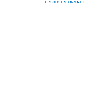
PRODUCTINFORMATIE
4000H KIT NA-
De 4000-uur servicekit bestaat ui
SPECIFICATIES
EAN Code