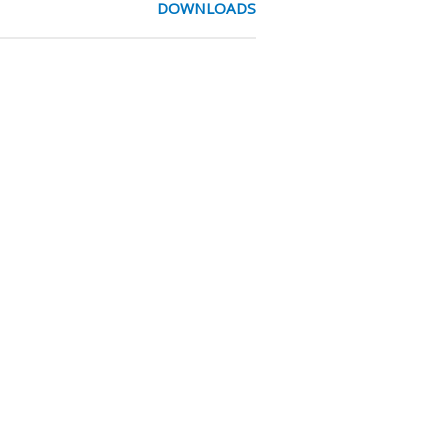
DOWNLOADS
cl. O-ringen en afdichtringen