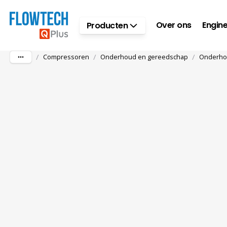
Ga naar hoofdinhoud
Over ons
Engine
Producten
/
/
/
Compressoren
Onderhoud en gereedschap
Onderho