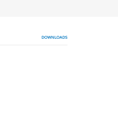
DOWNLOADS
vereisten gesteld door
le olie met lage vluchtigheid
lie worden schuimvorming,
om de juiste olie toe te passen