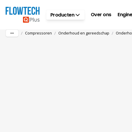
Ga naar hoofdinhoud
Over ons
Engine
Producten
/
/
/
Compressoren
Onderhoud en gereedschap
Onderho