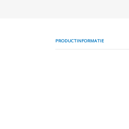
PRODUCTINFORMATIE
COMPRESSOR OL
RENOLIN AC COMPRESSOR OLIE AC1
perslucht compressorfabrikante
om afzettingen veroorzaakt do
oxidatie en mechanische slijta
in een perslucht compressor.