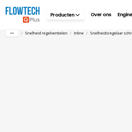
Ga naar hoofdinhoud
Over ons
Engine
Producten
/
/
/
Snelheid regelventielen
Inline
Snelheidsregelaar schro