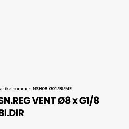
Artikelnummer
:
NSH08-G01/BI/ME
SN.REG VENT Ø8 x G1/8
BI.DIR