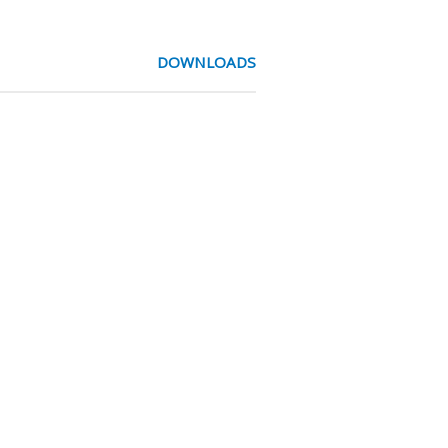
DOWNLOADS
r de serie /ME
oor de voorspanning op de
n. Op verzoek (en bij voldoende
doorvoeren.