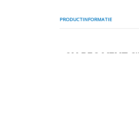
PRODUCTINFORMATIE
SN.REG VENT Ø8
Voor alle toepassingen waar u e
Deze zijn gemaakt van slagvast
afdichtingslip heeft u een uits
aantallen) kunnen we ook ander
Medium
perslucht
Werkdrukken
-0.99 bar 
Temperaturen
-20Â°C /
Schroefdraad
messing, 