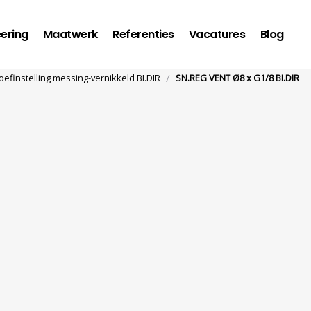
ering
Maatwerk
Referenties
Vacatures
Blog
/
efinstelling messing-vernikkeld BI.DIR
SN.REG VENT Ø8 x G1/8 BI.DIR