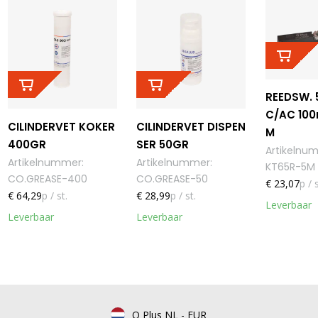
REEDSW. 
C/AC 100
CILINDERVET KOKER
CILINDERVET DISPEN
M
400GR
SER 50GR
Artikelnu
Artikelnummer
:
Artikelnummer
:
KT65R-5M
CO.GREASE-400
CO.GREASE-50
€ 23,07
p / s
€ 64,29
p / st.
€ 28,99
p / st.
Leverbaar
Leverbaar
Leverbaar
Q Plus NL
-
EUR