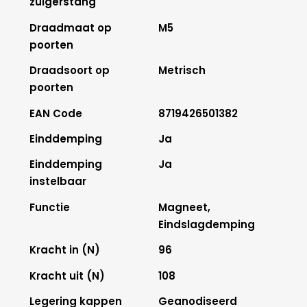
zuigerstang
Draadmaat op
M5
poorten
Draadsoort op
Metrisch
poorten
EAN Code
8719426501382
Einddemping
Ja
Einddemping
Ja
instelbaar
Functie
Magneet,
Eindslagdemping
Kracht in (N)
96
Kracht uit (N)
108
Legering kappen
Geanodiseerd