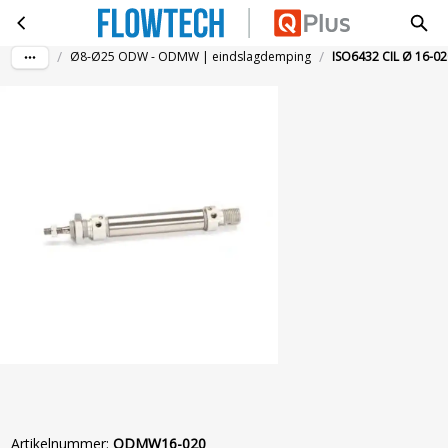
ISO6432 CIL Ø 16-020MM MAGN.DEMP
Ga naar hoofdinhoud
/
/
Ø8-Ø25 ODW - ODMW | eindslagdemping
ISO6432 CIL Ø 16
Artikelnummer
:
ODMW16-020