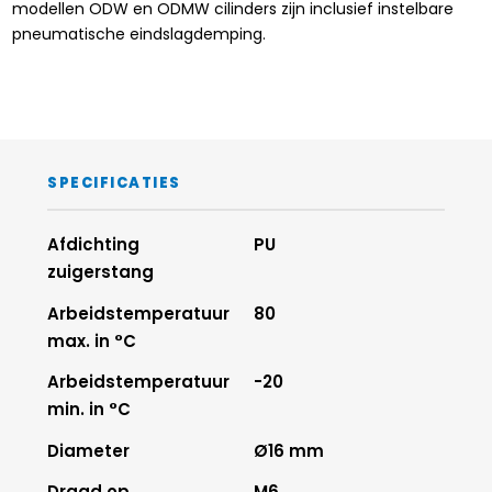
modellen ODW en ODMW cilinders zijn inclusief instelbare
pneumatische eindslagdemping.
SPECIFICATIES
Afdichting
PU
zuigerstang
Arbeidstemperatuur
80
max. in °C
Arbeidstemperatuur
-20
min. in °C
Diameter
Ø16 mm
Draad op
M6