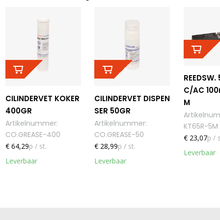
REEDSW. 
C/AC 100
CILINDERVET KOKER
CILINDERVET DISPEN
M
400GR
SER 50GR
Artikelnu
Artikelnummer
:
Artikelnummer
:
KT65R-5M
CO.GREASE-400
CO.GREASE-50
€ 23,07
p / s
€ 64,29
p / st.
€ 28,99
p / st.
Leverbaar
Leverbaar
Leverbaar