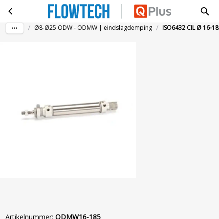
ISO6432 CIL Ø 16-185MM MAGN.DEMP
Ga naar hoofdinhoud
/
/
Ø8-Ø25 ODW - ODMW | eindslagdemping
ISO6432 CIL Ø 16
Artikelnummer
:
ODMW16-185