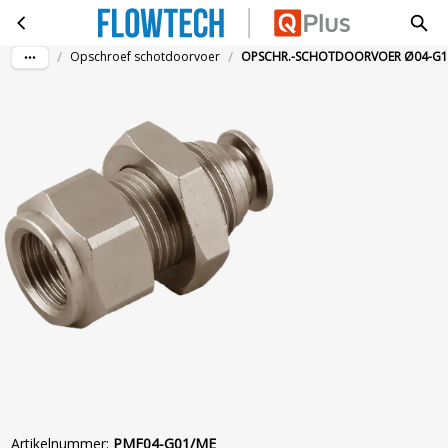
OPSCHR.-SCHOTDOORVOER Ø04-G1/8 ME
Ga naar hoofdinhoud
/
/
Opschroef schotdoorvoer
OPSCHR.-SCHOTDOORVOER Ø04-G1
Artikelnummer
:
PMF04-G01/ME