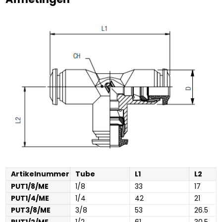
Artikelnummer
Tube
L1
L2
PUT1/8/ME
1/8
33
17
PUT1/4/ME
1/4
42
21
PUT3/8/ME
3/8
53
26.5