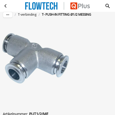
T- PUSH-IN FITTING Ø1/2 MESSING
Ga naar hoofdinhoud
/
/
T-verbinding
T- PUSH-IN FITTING Ø1/2 MESSING
Artikelnummer
:
PUT1/2/ME