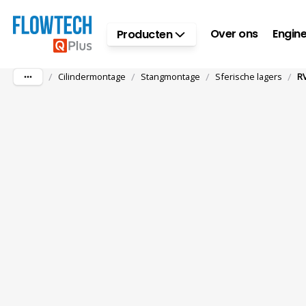
Ga naar hoofdinhoud
Over ons
Engine
Producten
/
/
/
/
Cilindermontage
Stangmontage
Sferische lagers
R