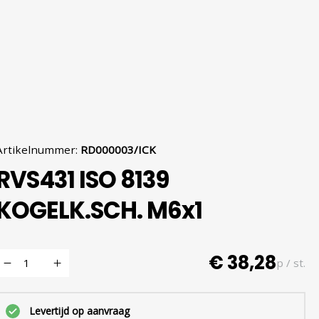
Artikelnummer
:
RD000003/ICK
RVS431 ISO 8139
KOGELK.SCH. M6x1
€ 38,28
p / st.
Levertijd op aanvraag