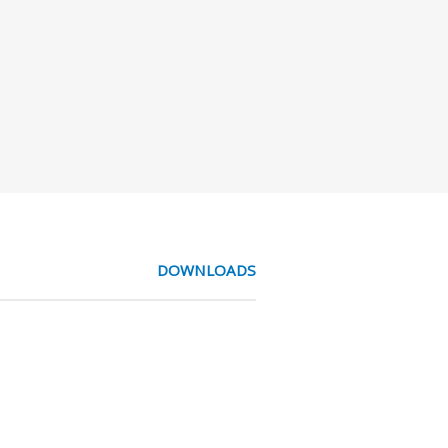
DOWNLOADS
n last. Dit lager is speciaal