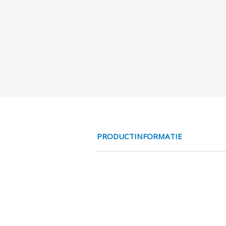
PRODUCTINFORMATIE
RVS431 ISO 813
De sferische lagers bieden een f