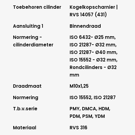
Toebehoren cilinder
Kogelkopscharnier |
RVS 14057 (431)
Aansluiting 1
Binnendraad
Normering -
ISO 6432- Ø25 mm,
cilinderdiameter
ISO 21287- Ø32 mm,
ISO 21287- Ø40 mm,
ISO 15552 - Ø32 mm,
Rondcilinders - Ø32
mm
Draadmaat
M10x1,25
Normering
ISO 15552, ISO 21287
T.b.v.serie
PMY, DMCA, HDM,
PDM, PSM, YDM
Materiaal
RVS 316