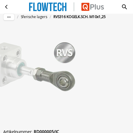
RVS316 KOGELK.SCH. M10x1,25
Ga naar hoofdinhoud
/
/
Sferische lagers
RVS316 KOGELK.SCH. M10x1,25
Artikelnummer
:
RD000005/IC