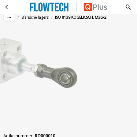
ISO 8139 KOGELK.SCH. M36x2
Ga naar hoofdinhoud
/
/
Sferische lagers
ISO 8139 KOGELK.SCH. M36x2
Artikelnummer
:
RD000010