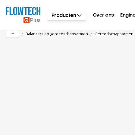
Ga naar hoofdinhoud
Over ons
Engine
Producten
/
/
Balancers en gereedschapsarmen
Gereedschapsarmen