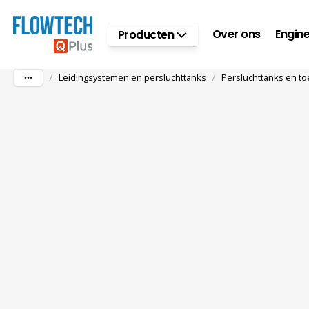
Ga naar hoofdinhoud
Over ons
Engine
Producten
/
/
Leidingsystemen en persluchttanks
Persluchttanks en t