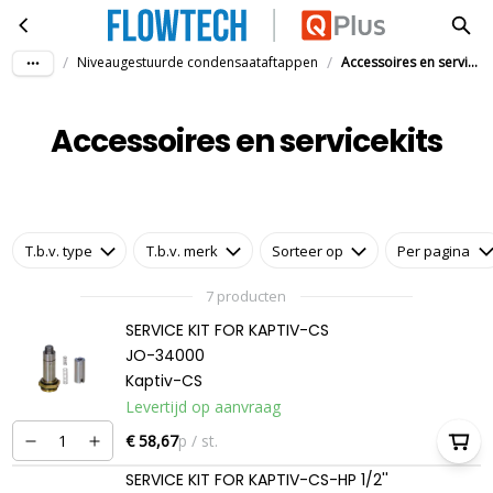
Accessoires en servicekits
Ga naar hoofdinhoud
/
/
Niveaugestuurde condensaataftappen
Accessoires en servicekits
Accessoires en servicekits
T.b.v. type
T.b.v. merk
Sorteer op
Per pagina
7 producten
SERVICE KIT FOR KAPTIV-CS
JO-34000
Kaptiv-CS
Levertijd op aanvraag
€ 58,67
p / st.
SERVICE KIT FOR KAPTIV-CS-HP 1/2''