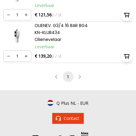
Leverbaar
€ 121,56
p / st.
OLIENEV. G3/4 16 BAR BG4
KN-KLUB434
Olienevelaar
Leverbaar
€ 139,20
p / st.
1
Q Plus NL
-
EUR
Contact