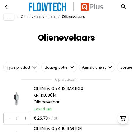
Olienevelaars
Ga naar hoofdinhoud
/
/
Olienevelaars en olie
Olienevelaars
Olienevelaars
Type product
Bouwgrootte
Aansluitmaat
Sortee
6 producten
OLIENEV. G1/4 12 BAR BG0
KN-KLUB014
Olienevelaar
Leverbaar
€ 26,70
p / st.
OLIENEV. G1/4 16 BAR BG1