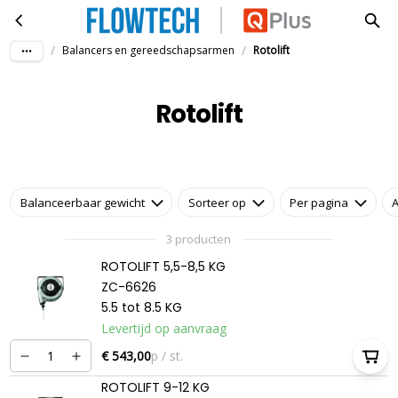
Rotolift
Ga naar hoofdinhoud
/
/
Balancers en gereedschapsarmen
Rotolift
Rotolift
Balanceerbaar gewicht
Sorteer op
Per pagina
A
3 producten
ROTOLIFT 5,5-8,5 KG
ZC-6626
5.5 tot 8.5 KG
Levertijd op aanvraag
€ 543,00
p / st.
ROTOLIFT 9-12 KG