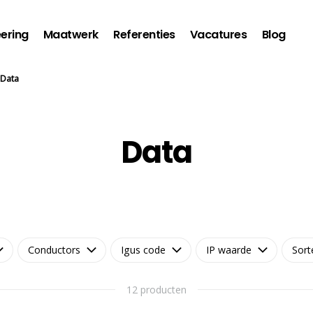
ering
Maatwerk
Referenties
Vacatures
Blog
Data
Data
Conductors
Igus code
IP waarde
Sort
12 producten