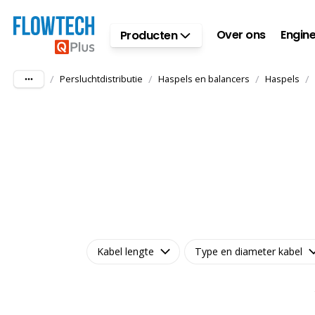
Ga naar hoofdinhoud
Over ons
Engine
Producten
/
/
/
/
Persluchtdistributie
Haspels en balancers
Haspels
Kabel lengte
Type en diameter kabel