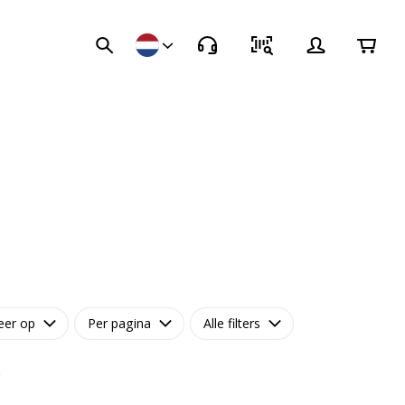
eer op
Per pagina
Alle filters