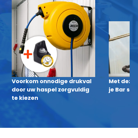
Voorkom onnodige drukval
Met deze 
door uw haspel zorgvuldig
je Bar sne
te kiezen