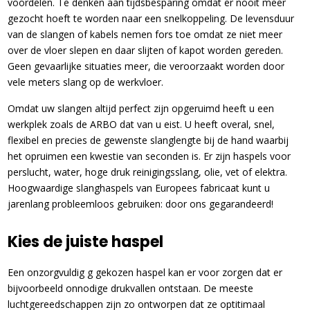
voordelen. Te denken aan tijdsbesparing omdat er nooit meer
gezocht hoeft te worden naar een snelkoppeling. De levensduur
van de slangen of kabels nemen fors toe omdat ze niet meer
over de vloer slepen en daar slijten of kapot worden gereden.
Geen gevaarlijke situaties meer, die veroorzaakt worden door
vele meters slang op de werkvloer.
Omdat uw slangen altijd perfect zijn opgeruimd heeft u een
werkplek zoals de ARBO dat van u eist. U heeft overal, snel,
flexibel en precies de gewenste slanglengte bij de hand waarbij
het opruimen een kwestie van seconden is. Er zijn haspels voor
perslucht, water, hoge druk reinigingsslang, olie, vet of elektra.
Hoogwaardige slanghaspels van Europees fabricaat kunt u
jarenlang probleemloos gebruiken: door ons gegarandeerd!
Kies de juiste haspel
Een onzorgvuldig g gekozen haspel kan er voor zorgen dat er
bijvoorbeeld onnodige drukvallen ontstaan. De meeste
luchtgereedschappen zijn zo ontworpen dat ze optitimaal