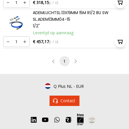
€ 318,15
p / st.
ADEMLUCHTSL.13X19MM 15M R1/2 BU SW
SL.ADEM13MM04-15
1/2"
Levertijd op aanvraag
€ 457,17
p / st.
1
Q Plus NL
-
EUR
Contact