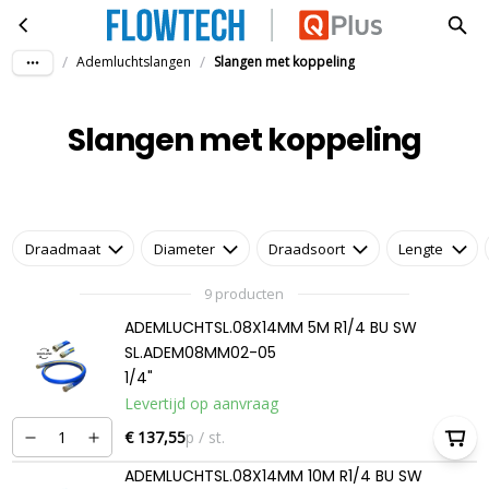
Slangen met koppeling
Ga naar hoofdinhoud
/
/
Ademluchtslangen
Slangen met koppeling
Slangen met koppeling
Draadmaat
Diameter
Draadsoort
Lengte
9 producten
ADEMLUCHTSL.08X14MM 5M R1/4 BU SW
SL.ADEM08MM02-05
1/4"
Levertijd op aanvraag
€ 137,55
p / st.
ADEMLUCHTSL.08X14MM 10M R1/4 BU SW