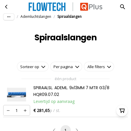
Spiraalslangen
Ga naar hoofdinhoud
/
/
Ademluchtslangen
Spiraalslangen
Spiraalslangen
Sorteer op
Per pagina
Alle filters
één product
SPIRAALSL. ADEML. 9x13MM 7 MTR G3/8
HQR09.07.02
Levertijd op aanvraag
€ 281,65
p / st.
1