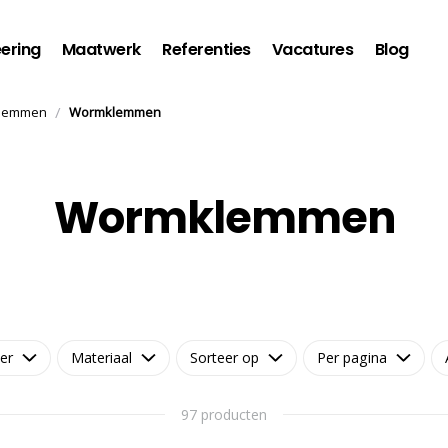
ering
Maatwerk
Referenties
Vacatures
Blog
/
klemmen
Wormklemmen
Wormklemmen
ter
Materiaal
Sorteer op
Per pagina
97 producten