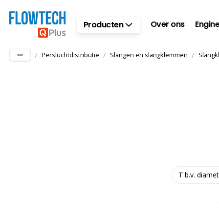
Ga naar hoofdinhoud
Over ons
Engine
Producten
/
/
/
Persluchtdistributie
Slangen en slangklemmen
Slang
T.b.v. diame