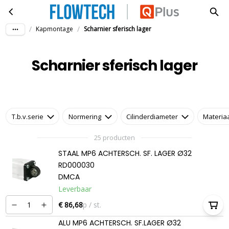
Scharnier sferisch lager
Ga naar hoofdinhoud
/
/
Kapmontage
Scharnier sferisch lager
Scharnier sferisch lager
T.b.v.serie
Normering
Cilinderdiameter
Materia
25 producten
STAAL MP6 ACHTERSCH. SF. LAGER Ø32
RD000030
DMCA
Leverbaar
€ 86,68
p / st.
ALU MP6 ACHTERSCH. SF.LAGER Ø32