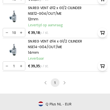
SN.REG VENT Ø12 x G1/2 CILINDER
NSE12-G04/OUT/ME
12mm
Levertijd op aanvraag
€ 39,18
p / st.
SN.REG VENT Ø14 x G1/2 CILINDER
NSE14-G04/OUT/ME
14mm
Leverbaar
€ 39,35
p / st.
1
Q Plus NL
-
EUR