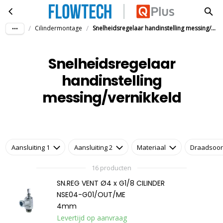
Snelheidsregelaar handinstelling messing/vernikkeld
Ga naar hoofdinhoud
/
/
Cilindermontage
Snelheidsregelaar handinstelling messing/vernikkeld
Snelheidsregelaar
handinstelling
messing/vernikkeld
Aansluiting 1
Aansluiting 2
Materiaal
Draadsoor
16 producten
SN.REG VENT Ø4 x G1/8 CILINDER
NSE04-G01/OUT/ME
4mm
Levertijd op aanvraag