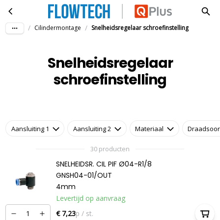
Snelheidsregelaar schroefinstelling
Ga naar hoofdinhoud
/
/
Cilindermontage
Snelheidsregelaar schroefinstelling
Snelheidsregelaar
schroefinstelling
Aansluiting 1
Aansluiting 2
Materiaal
Draadsoor
30 producten
SNELHEIDSR. CIL PIF Ø04-R1/8
GNSH04-01/OUT
4mm
Levertijd op aanvraag
€ 7,23
p / st.