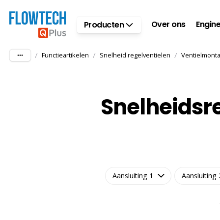
Ga naar hoofdinhoud
Over ons
Engine
Producten
/
/
/
Functieartikelen
Snelheid regelventielen
Ventielmont
Snelheidsre
Aansluiting 1
Aansluiting 