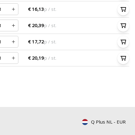
€ 16,13
p / st.
€ 20,39
p / st.
€ 17,72
p / st.
€ 20,19
p / st.
Q Plus NL
-
EUR