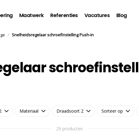
ering
Maatwerk
Referenties
Vacatures
Blog
/
age
Snelheidsregelaar schroefinstelling Push-in
gelaar schroefinstel
2
Materiaal
Draadsoort 2
Sorteer op
29 producten