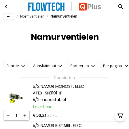
Namur ventielen
Ga naar hoofdinhoud
/
/
Normventielen
Namur ventielen
Namur ventielen
Functie
Aansluitmaat
Sorteer op
Per pagina
2 producten
5/2 NAMUR MONOST. ELEC
ATEX-SN3101-IP
5/2 monostabiel
Leverbaar
€ 50,21
p / st.
5/2 NAMUR BISTABIL. ELEC