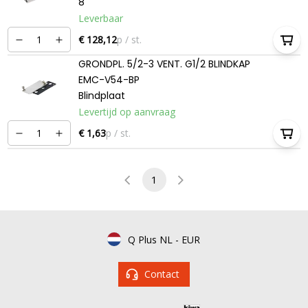
8
Leverbaar
€ 128,12
p / st.
GRONDPL. 5/2-3 VENT. G1/2 BLINDKAP
EMC-V54-BP
Blindplaat
Levertijd op aanvraag
€ 1,63
p / st.
1
Q Plus NL
-
EUR
Contact