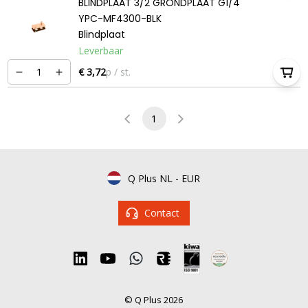
BLINDPLAAT 3/2 GRONDPLAAT G1/4
YPC-MF4300-BLK
Blindplaat
Leverbaar
€ 3,72
p / st.
1
Q Plus NL
-
EUR
Contact
© Q Plus 2026