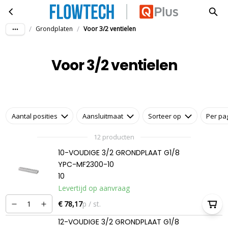
Voor 3/2 ventielen
Ga naar hoofdinhoud
/
/
Grondplaten
Voor 3/2 ventielen
Voor 3/2 ventielen
Aantal posities
Aansluitmaat
Sorteer op
Per pa
12 producten
10-VOUDIGE 3/2 GRONDPLAAT G1/8
YPC-MF2300-10
10
Levertijd op aanvraag
€ 78,17
p / st.
12-VOUDIGE 3/2 GRONDPLAAT G1/8