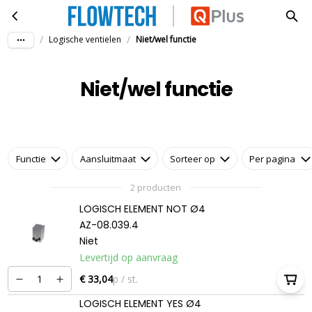
Niet/wel functie
Ga naar hoofdinhoud
/
/
Logische ventielen
Niet/wel functie
Niet/wel functie
Functie
Aansluitmaat
Sorteer op
Per pagina
2 producten
LOGISCH ELEMENT NOT Ø4
AZ-08.039.4
Niet
Levertijd op aanvraag
€ 33,04
p / st.
LOGISCH ELEMENT YES Ø4