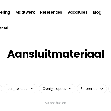
ering
Maatwerk
Referenties
Vacatures
Blog
eriaal
Aansluitmateriaal
Lengte kabel
Overige opties
Sorteer op
50 producten