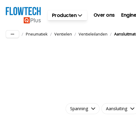
Ga naar hoofdinhoud
Over ons
Engine
Producten
/
/
/
/
Pneumatiek
Ventielen
Ventieleilanden
Aansluitmat
Spanning
Aansluiting