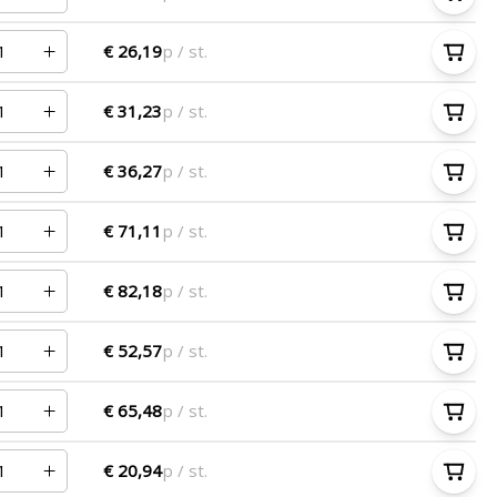
€ 26,19
p / st.
€ 31,23
p / st.
€ 36,27
p / st.
€ 71,11
p / st.
€ 82,18
p / st.
€ 52,57
p / st.
€ 65,48
p / st.
€ 20,94
p / st.