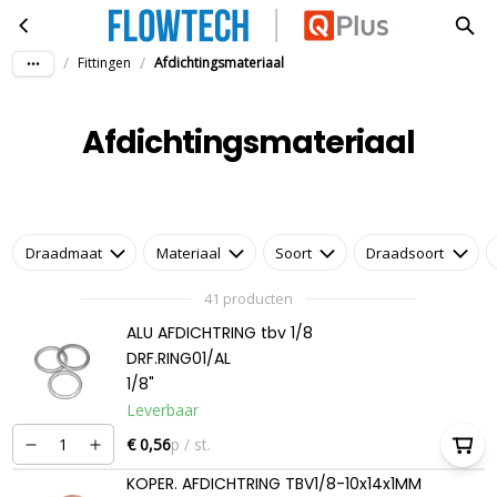
Afdichtingsmateriaal
Ga naar hoofdinhoud
/
/
Fittingen
Afdichtingsmateriaal
Afdichtingsmateriaal
Draadmaat
Materiaal
Soort
Draadsoort
41 producten
ALU AFDICHTRING tbv 1/8
DRF.RING01/AL
1/8"
Leverbaar
€ 0,56
p / st.
KOPER. AFDICHTRING TBV1/8-10x14x1MM