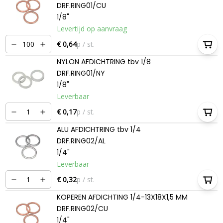
DRF.RING01/CU
1/8"
Levertijd op aanvraag
€ 0,64
p / st.
NYLON AFDICHTRING tbv 1/8
DRF.RING01/NY
1/8"
Leverbaar
€ 0,17
p / st.
ALU AFDICHTRING tbv 1/4
DRF.RING02/AL
1/4"
Leverbaar
€ 0,32
p / st.
KOPEREN AFDICHTING 1/4-13X18X1,5 MM
DRF.RING02/CU
1/4"