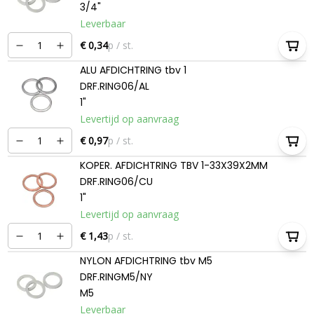
3/4"
Leverbaar
€ 0,34
p / st.
ALU AFDICHTRING tbv 1
DRF.RING06/AL
1"
Levertijd op aanvraag
€ 0,97
p / st.
KOPER. AFDICHTRING TBV 1-33X39X2MM
DRF.RING06/CU
1"
Levertijd op aanvraag
€ 1,43
p / st.
NYLON AFDICHTRING tbv M5
DRF.RINGM5/NY
M5
Leverbaar