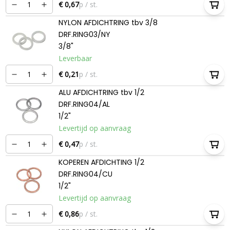
€ 0,67
p / st.
NYLON AFDICHTRING tbv 3/8
DRF.RING03/NY
3/8"
Leverbaar
€ 0,21
p / st.
ALU AFDICHTRING tbv 1/2
DRF.RING04/AL
1/2"
Levertijd op aanvraag
€ 0,47
p / st.
KOPEREN AFDICHTING 1/2
DRF.RING04/CU
1/2"
Levertijd op aanvraag
€ 0,86
p / st.