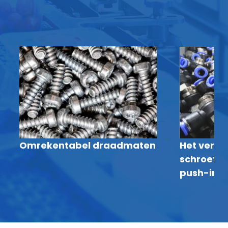
Omrekentabel draadmaten
Het versch
schroefdr
push-in fi