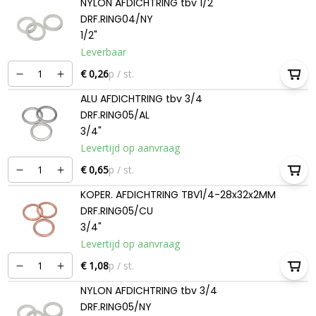
NYLON AFDICHTRING tbv 1/2
DRF.RING04/NY
1/2"
Leverbaar
€ 0,26
p / st.
ALU AFDICHTRING tbv 3/4
DRF.RING05/AL
3/4"
Levertijd op aanvraag
€ 0,65
p / st.
KOPER. AFDICHTRING TBV1/4-28x32x2MM
DRF.RING05/CU
3/4"
Levertijd op aanvraag
€ 1,08
p / st.
NYLON AFDICHTRING tbv 3/4
DRF.RING05/NY