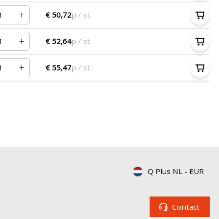
€ 50,72
p / st.
€ 52,64
p / st.
€ 55,47
p / st.
Q Plus NL
-
EUR
Contact