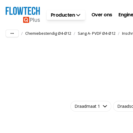
Ga naar hoofdinhoud
Over ons
Engine
Producten
/
/
/
Chemiebestendig Ø4-Ø12
Sang A- PVDF Ø4-Ø12
Insch
Draadmaat 1
Draadso