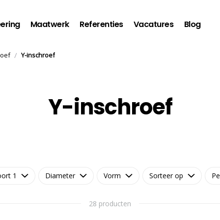
ering
Maatwerk
Referenties
Vacatures
Blog
/
roef
Y-inschroef
Y-inschroef
ort 1
Diameter
Vorm
Sorteer op
Pe
28 producten