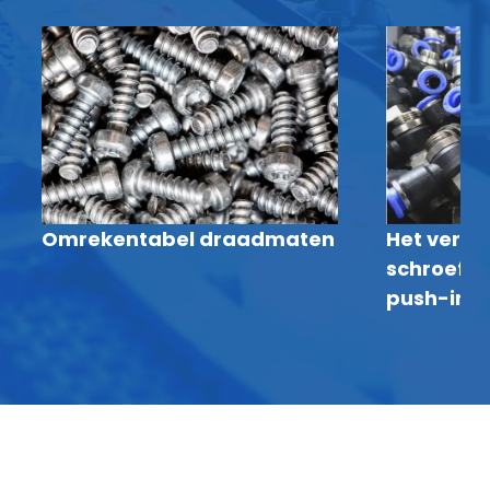
Omrekentabel draadmaten
Het versch
schroefdr
push-in fi