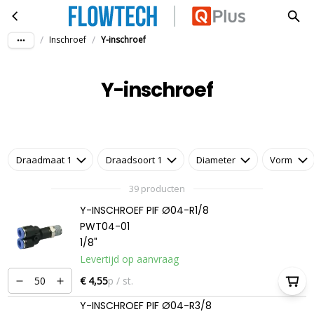
Y-inschroef
Ga naar hoofdinhoud
/
/
Inschroef
Y-inschroef
Y-inschroef
Draadmaat 1
Draadsoort 1
Diameter
Vorm
39 producten
Y-INSCHROEF PIF Ø04-R1/8
PWT04-01
1/8"
Levertijd op aanvraag
€ 4,55
p / st.
Y-INSCHROEF PIF Ø04-R3/8