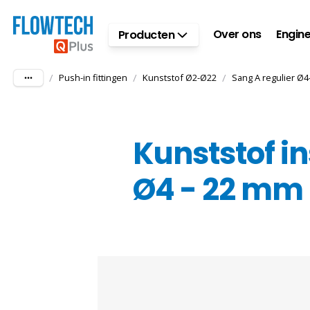
Ga naar hoofdinhoud
Over ons
Engine
Producten
/
/
/
Push-in fittingen
Kunststof Ø2-Ø22
Sang A regulier Ø
Kunststof i
Ø4 - 22 mm