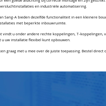
or een goede afdichting bij correcte montage en zijn geschik
rsluchtinstallaties en industriële automatisering.
an Sang-A bieden dezelfde functionaliteit in een kleinere bo
stallaties met beperkte inbouwruimte.
t vindt u onder andere rechte koppelingen, T-koppelingen, 
t u uw installatie flexibel kunt opbouwen.
en graag met u mee over de juiste toepassing. Bestel direct o