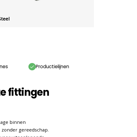
Steel
ines
Productielijnen
 fittingen
ntage binnen
n zonder gereedschap.