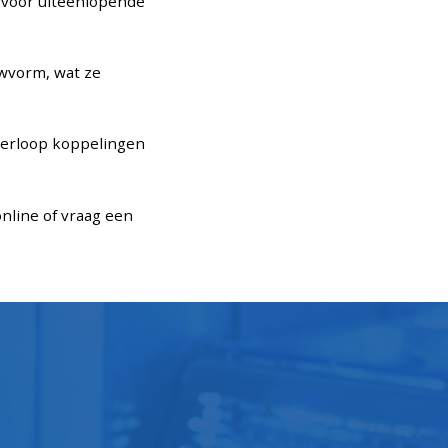
t voor uiteenlopende
uwvorm, wat ze
verloop koppelingen
nline of vraag een