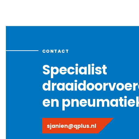
CONTACT
Specialist
draaidoorvoe
en pneumatie
sjanien@qplus.nl