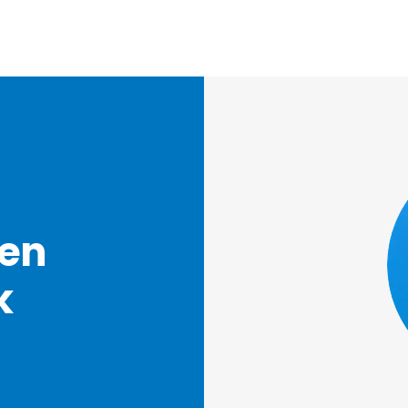
ren
k