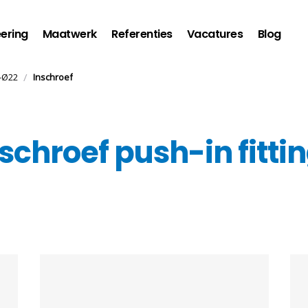
ering
Maatwerk
Referenties
Vacatures
Blog
/
4-Ø22
Inschroef
nschroef push-in fitt