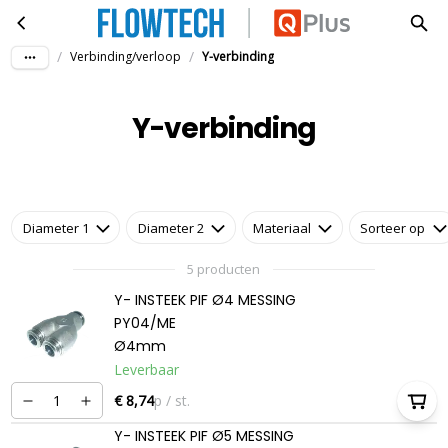
Y-verbinding
Ga naar hoofdinhoud
/
/
Verbinding/verloop
Y-verbinding
Y-verbinding
Diameter 1
Diameter 2
Materiaal
Sorteer op
5 producten
Y- INSTEEK PIF Ø4 MESSING
PY04/ME
Ø4mm
Leverbaar
€ 8,74
p / st.
Y- INSTEEK PIF Ø5 MESSING