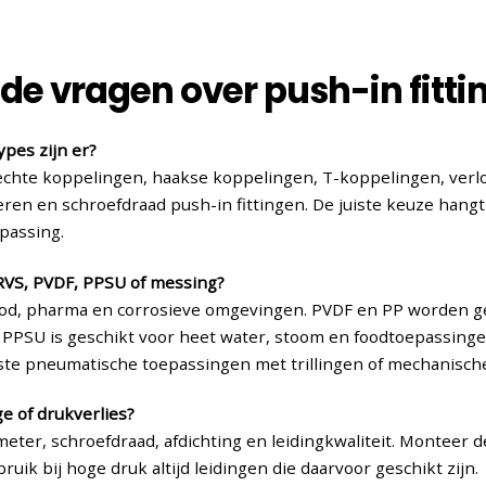
de vragen over push-in fitti
ypes zijn er?
echte koppelingen, haakse koppelingen, T-koppelingen, verlo
eren en schroefdraad push-in fittingen. De juiste keuze hangt
passing.
RVS, PVDF, PPSU of messing?
food, pharma en corrosieve omgevingen. PVDF en PP worden 
. PPSU is geschikt voor heet water, stoom en foodtoepassing
ste pneumatische toepassingen met trillingen of mechanische
e of drukverlies?
meter, schroefdraad, afdichting en leidingkwaliteit. Monteer de
ik bij hoge druk altijd leidingen die daarvoor geschikt zijn.