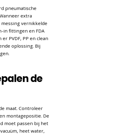
aard pneumatische
 Wanneer extra
jn messing vernikkelde
-in fittingen en FDA
n er PVDF, PP en clean
ende oplossing. Bij
ngen.
epalen de
 de maat. Controleer
 en montagepositie. De
ad moet passen bij het
 vacuüm, heet water,