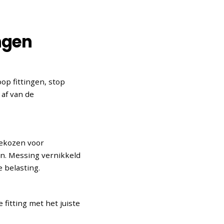
ngen
op fittingen, stop
 af van de
gekozen voor
en. Messing vernikkeld
 belasting.
 fitting met het juiste