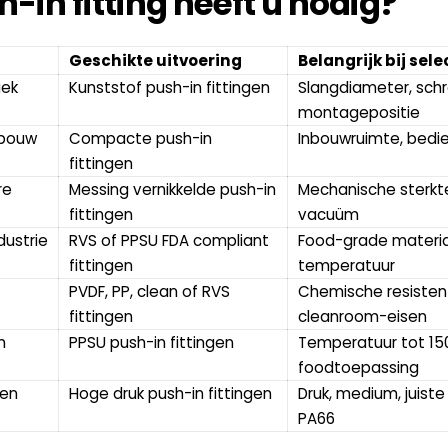
-in fitting heeft u nodig?
Geschikte uitvoering
Belangrijk bij sele
iek
Kunststof push-in fittingen
Slangdiameter, schr
montagepositie
bouw
Compacte push-in 
Inbouwruimte, bedie
fittingen
e 
Messing vernikkelde push-in 
Mechanische sterkte,
fittingen
vacuüm
ustrie
RVS of PPSU FDA compliant 
Food-grade materiaal
fittingen
temperatuur
PVDF, PP, clean of RVS 
Chemische resistent
fittingen
cleanroom-eisen
m
PPSU push-in fittingen
Temperatuur tot 150°
foodtoepassing
en 
Hoge druk push-in fittingen
Druk, medium, juiste 
PA66