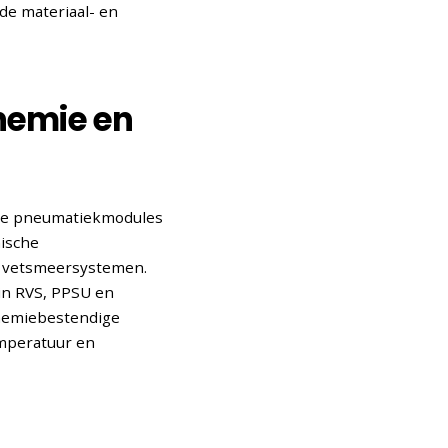
de materiaal- en
chemie en
cte pneumatiekmodules
mische
n vetsmeersystemen.
 in RVS, PPSU en
chemiebestendige
emperatuur en