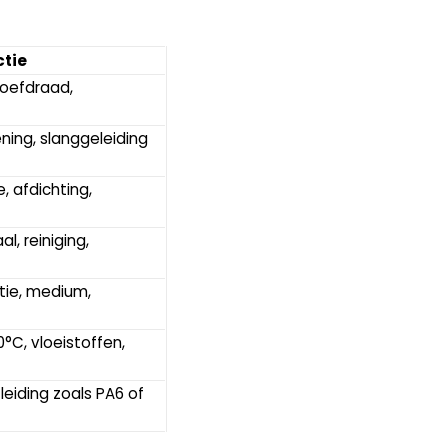
ctie
oefdraad, 
ning, slanggeleiding
 afdichting, 
, reiniging, 
ie, medium, 
C, vloeistoffen, 
leiding zoals PA6 of 