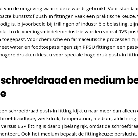
t af van de omgeving waarin deze wordt gebruikt. Voor stand
pacte kunststof push-in fittingen vaak een praktische keuze.
ig is, bijvoorbeeld bij trillingen of industriële belasting, zi
hikt. In de voedingsmiddelenindustrie worden vooral RVS push
n toegepast. Voor chemische en farmaceutische processen zij
 heet water en foodtoepassingen zijn PPSU fittingen een pass
ogere drukken kiest u voor speciale hoge druk push-in fitti
, schroefdraad en medium b
ze
 een schroefdraad push-in fitting kijkt u naar meer dan alleen
schroefdraadtype, werkdruk, temperatuur, medium, afdichting
versus BSP fitting is daarbij belangrijk, omdat de schroefdra
nteert. Ook het medium bepaalt de fittingkeuze: perslucht,