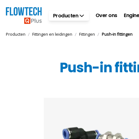
Ga naar hoofdinhoud
Over ons
Engine
Producten
/
/
/
Producten
Fittingen en leidingen
Fittingen
Push-in fittingen
Push-in fitt