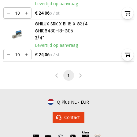
Levertijd op aanvraag
€ 24,06
p / st.
GHILUX SRK X BI 18 X G3/4
GHI06430-18-G05
3/4"
Levertijd op aanvraag
€ 24,06
p / st.
1
Q Plus NL
-
EUR
Contact