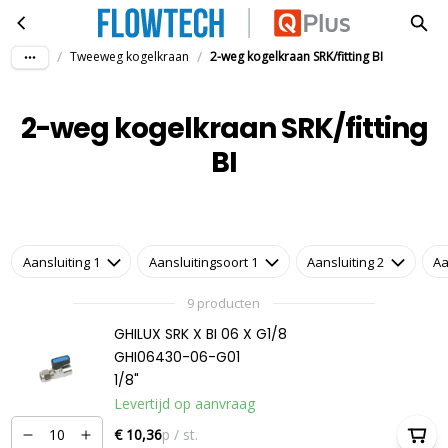
2-weg kogelkraan SRK/fitting BI
Ga naar hoofdinhoud
/
/
Tweeweg kogelkraan
2-weg kogelkraan SRK/fitting BI
2-weg kogelkraan SRK/fitting
BI
Aansluiting 1
Aansluitingsoort 1
Aansluiting 2
Aa
9 producten
GHILUX SRK X BI 06 X G1/8
GHI06430-06-G01
1/8"
Levertijd op aanvraag
€ 10,36
p / st.