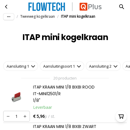
ITAP mini kogelkraan
Ga naar hoofdinhoud
/
/
Tweeweg kogelkraan
ITAP mini kogelkraan
ITAP mini kogelkraan
Aansluiting 1
Aansluitingsoort 1
Aansluiting 2
Aa
20 producten
ITAP KRAAN MINI 1/8 BIXBI ROOD
IT-MINI12501/R
1/8"
Leverbaar
€ 5,96
p / st.
ITAP KRAAN MINI 1/8 BIXBI ZWART