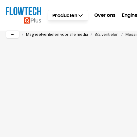
Ga naar hoofdinhoud
Over ons
Engine
Producten
/
/
/
Magneetventielen voor alle media
3/2 ventielen
Messi