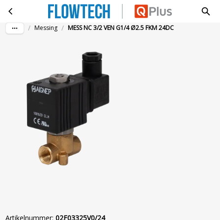
MESS NC 3/2 VEN G1/4 Ø2.5 FKM 24DC
Ga naar hoofdinhoud
/
/
Messing
MESS NC 3/2 VEN G1/4 Ø2.5 FKM 24DC
Artikelnummer
:
02F03325V0/24