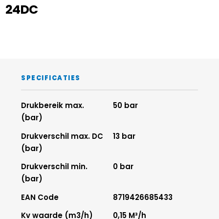
24DC
SPECIFICATIES
Drukbereik max.
50 bar
(bar)
Drukverschil max. DC
13 bar
(bar)
Drukverschil min.
0 bar
(bar)
EAN Code
8719426685433
Kv waarde (m3/h)
0,15 M³/h