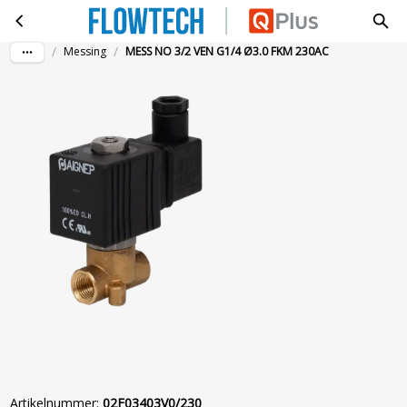
MESS NO 3/2 VEN G1/4 Ø3.0 FKM 230AC
Ga naar hoofdinhoud
/
/
Messing
MESS NO 3/2 VEN G1/4 Ø3.0 FKM 230AC
Artikelnummer
:
02F03403V0/230