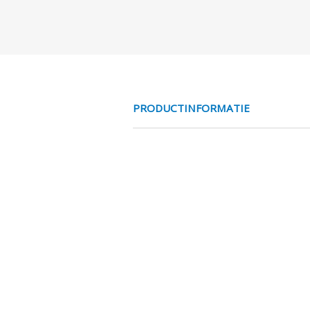
PRODUCTINFORMATIE
MCR VENT 3/2
De paneelmontage knoppen zijn t
22.5 mm gaten met een maxima