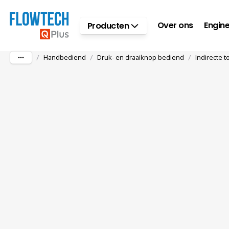
Ga naar hoofdinhoud
Over ons
Engine
Producten
/
/
/
Handbediend
Druk- en draaiknop bediend
Indirecte 