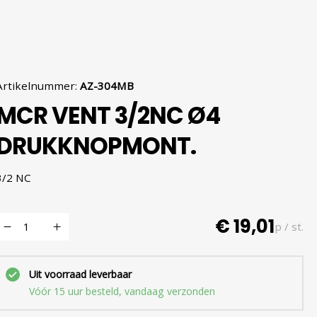
Artikelnummer
:
AZ-304MB
MCR VENT 3/2NC Ø4
DRUKKNOPMONT.
3/2 NC
€ 19,01
p / st.
Uit voorraad leverbaar
Vóór 15 uur besteld, vandaag verzonden