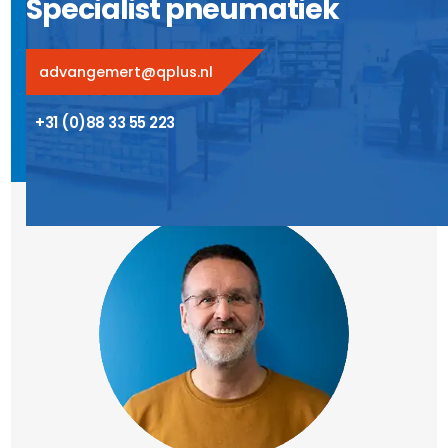
Specialist pneumatiek
advangemert@qplus.nl
+31 (0)88 33 55 223