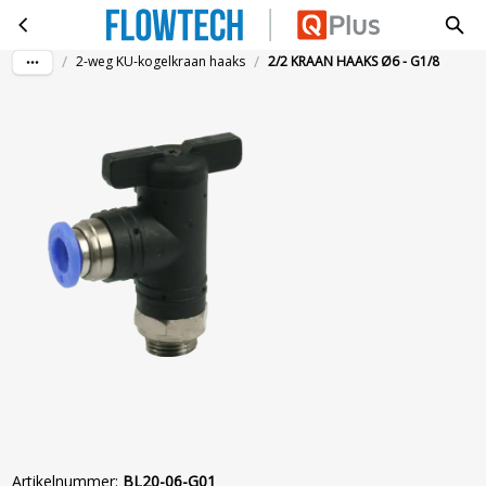
2/2 KRAAN HAAKS Ø6 - G1/8
Ga naar hoofdinhoud
/
/
2-weg KU-kogelkraan haaks
2/2 KRAAN HAAKS Ø6 - G1/8
Artikelnummer
:
BL20-06-G01