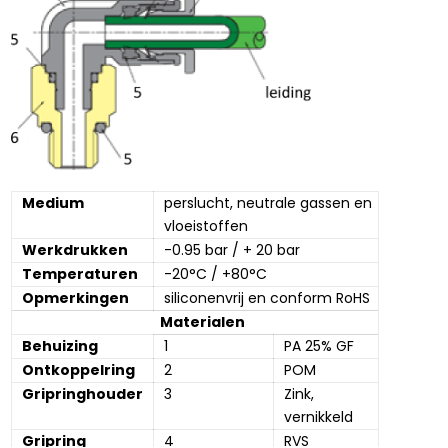
Medium
perslucht, neutrale gassen en 
vloeistoffen
Werkdrukken
-0.95 bar / + 20 bar
Temperaturen
-20°C / +80°C
Opmerkingen
siliconenvrij en conform RoHS
Materialen
Behuizing
1
PA 25% GF
Ontkoppelring
2
POM
Gripringhouder
3
Zink, 
vernikkeld
Gripring
4
RVS