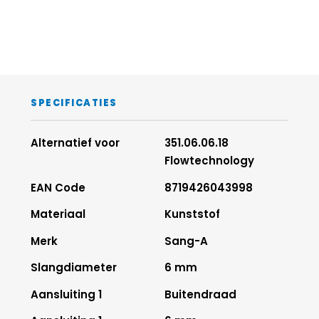
Afdichtingen
5
NBR
Schroefdraad
6
messing, 
vernikkeld
Steunring
7
POM
SPECIFICATIES
Alternatief voor
351.06.06.18
Flowtechnology
EAN Code
8719426043998
Materiaal
Kunststof
Merk
Sang-A
Slangdiameter
6 mm
Aansluiting 1
Buitendraad