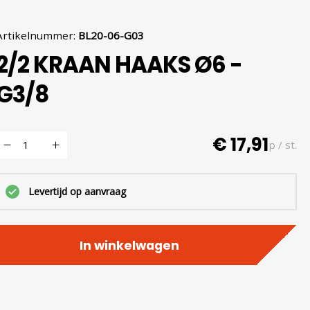
Artikelnummer
:
BL20-06-G03
2/2 KRAAN HAAKS Ø6 -
G3/8
€ 17,91
p / st.
Levertijd op aanvraag
In winkelwagen