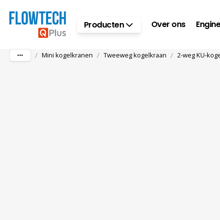
Ga naar hoofdinhoud
Over ons
Engine
Producten
/
/
/
Mini kogelkranen
Tweeweg kogelkraan
2-weg KU-koge