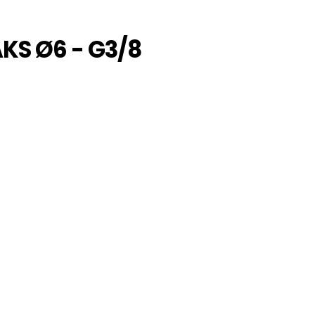
KS Ø6 - G3/8
 is een echte push-in fittingen specialist en één van de we
en wereldwijd omvattend verkoopnetwerk zijn er ook grote
ducten onder privat-label verkopen. Door haar keuze voor kw
tomatisering en de geautomatiseerde testfaciliteiten. Op
n fittingen geheel opnieuw ontworpen voor een nog compact
ing op de afdichtingslip heeft u een uitstekende afdichtin
ing makkelijk in. En de lipseal dicht perfect af, ook bij licht afw