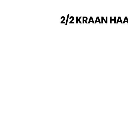
2/2 KRAAN HAA
Sang-A uit het Koreaanse Daegu
Naast meerdere fabrieken en e
leveranciers die de Sang-A pro
door haar sterke assemblageau
Afgelopen jaren zijn de push-i
werkdrukken. Door de voorspann
en of trillingen. U steekt de leid