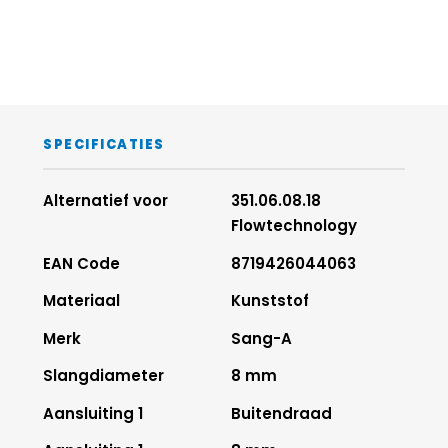
Afdichtingen
5
NBR
Schroefdraad
6
messing, 
vernikkeld
Steunring
7
POM
SPECIFICATIES
Alternatief voor
351.06.08.18
Flowtechnology
EAN Code
8719426044063
Materiaal
Kunststof
Merk
Sang-A
Slangdiameter
8 mm
Aansluiting 1
Buitendraad