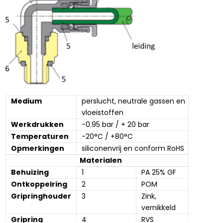
Medium
perslucht, neutrale gassen en 
vloeistoffen
Werkdrukken
-0.95 bar / + 20 bar
Temperaturen
-20°C / +80°C
Opmerkingen
siliconenvrij en conform RoHS
Materialen
Behuizing
1
PA 25% GF
Ontkoppelring
2
POM
Gripringhouder
3
Zink, 
vernikkeld
Gripring
4
RVS