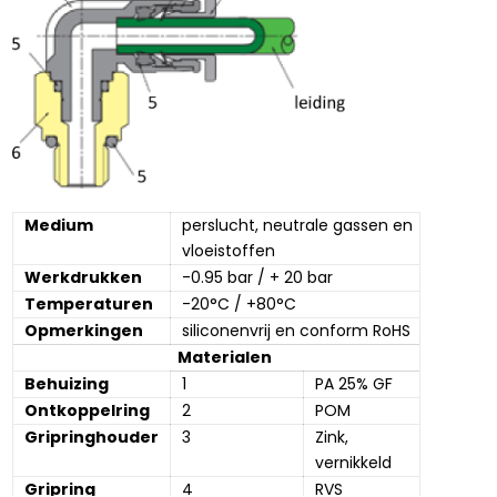
Medium
perslucht, neutrale gassen en 
vloeistoffen
Werkdrukken
-0.95 bar / + 20 bar
Temperaturen
-20°C / +80°C
Opmerkingen
siliconenvrij en conform RoHS
Materialen
Behuizing
1
PA 25% GF
Ontkoppelring
2
POM
Gripringhouder
3
Zink, 
vernikkeld
Gripring
4
RVS