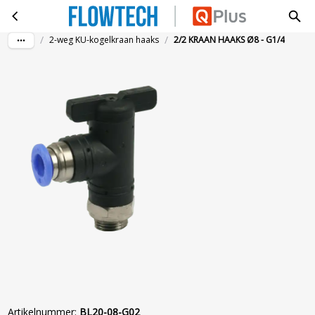
2/2 KRAAN HAAKS Ø8 - G1/4
Ga naar hoofdinhoud
/
/
2-weg KU-kogelkraan haaks
2/2 KRAAN HAAKS Ø8 - G1/4
Artikelnummer
:
BL20-08-G02