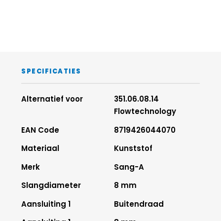
Afdichtingen
5
NBR
Schroefdraad
6
messing, 
vernikkeld
Steunring
7
POM
SPECIFICATIES
Alternatief voor
351.06.08.14
Flowtechnology
EAN Code
8719426044070
Materiaal
Kunststof
Merk
Sang-A
Slangdiameter
8 mm
Aansluiting 1
Buitendraad