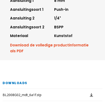
Aansluiting 1
8 mm
Aansluitingsoort 1
Push-in
Aansluiting 2
1/4"
Aansluitingsoort 2
BSPP
Materiaal
Kunststof
Download de volledige productinformatie
als PDF
DOWNLOADS
BL2008G02_mdt_6a1f.stp