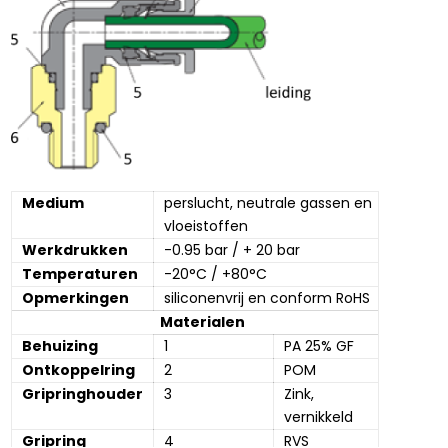
Medium
perslucht, neutrale gassen en 
vloeistoffen
Werkdrukken
-0.95 bar / + 20 bar
Temperaturen
-20°C / +80°C
Opmerkingen
siliconenvrij en conform RoHS
Materialen
Behuizing
1
PA 25% GF
Ontkoppelring
2
POM
Gripringhouder
3
Zink, 
vernikkeld
Gripring
4
RVS