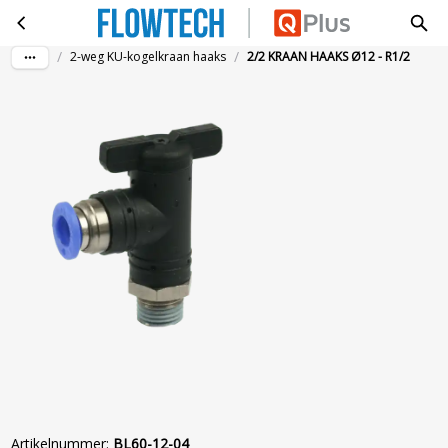
2/2 KRAAN HAAKS Ø12 - R1/2
Ga naar hoofdinhoud
/
/
2-weg KU-kogelkraan haaks
2/2 KRAAN HAAKS Ø12 - R1/2
Artikelnummer
:
BL60-12-04