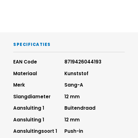
Afdichtingen
5
NBR
Schroefdraad
6
messing, 
vernikkeld
Steunring
7
POM
SPECIFICATIES
EAN Code
8719426044193
Materiaal
Kunststof
Merk
Sang-A
Slangdiameter
12 mm
Aansluiting 1
Buitendraad
Aansluiting 1
12 mm
Aansluitingsoort 1
Push-in