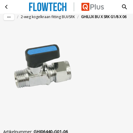
GHILUX BU X SRK G1/8 X 06
Ga naar hoofdinhoud
/
/
2-weg kogelkraan fitting BUI/SRK
GHILUX BU X SRK G1/8 X 06
Artikelnummer
:
GHI06440-G01-06