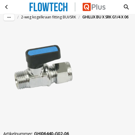
GHILUX BU X SRK G1/4 X 06
Ga naar hoofdinhoud
/
/
2-weg kogelkraan fitting BUI/SRK
GHILUX BU X SRK G1/4 X 06
Artikelnummer
:
GHI06440-G02-06